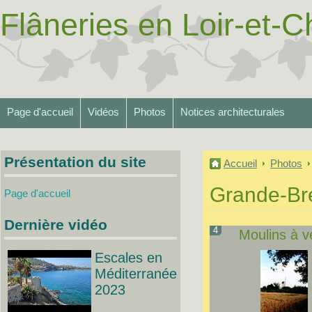
Flâneries en Loir-et-Ch
Page d'accueil
Vidéos
Photos
Notices architecturales
Présentation du site
Accueil
Photos
Grande-Br
Page d'accueil
Dernière vidéo
4
Moulins à v
Escales en
Méditerranée
2023